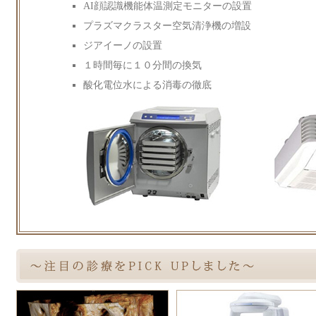
AI顔認識機能体温測定モニターの設置
プラズマクラスター空気清浄機の増設
ジアイーノの設置
１時間毎に１０分間の換気
酸化電位水による消毒の徹底