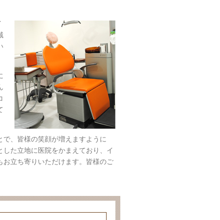
イ
域
い
に
ん
コ
て
とで、皆様の笑顔が増えますように
駅とした立地に医院をかまえており、イ
もお立ち寄りいただけます。皆様のご